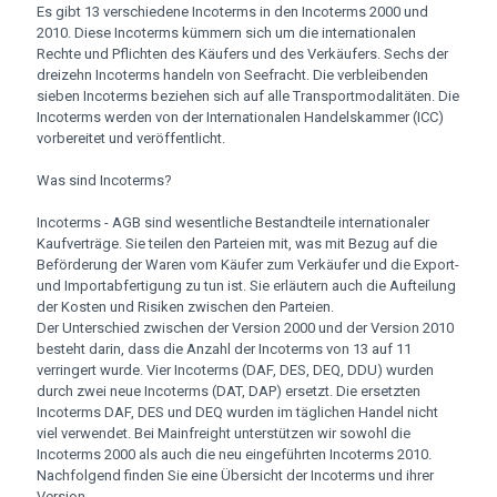
Es gibt 13 verschiedene Incoterms in den Incoterms 2000 und
2010. Diese Incoterms kümmern sich um die internationalen
Rechte und Pflichten des Käufers und des Verkäufers. Sechs der
dreizehn Incoterms handeln von Seefracht. Die verbleibenden
sieben Incoterms beziehen sich auf alle Transportmodalitäten. Die
Incoterms werden von der Internationalen Handelskammer (ICC)
vorbereitet und veröffentlicht.
Was sind Incoterms?
Incoterms - AGB sind wesentliche Bestandteile internationaler
Kaufverträge. Sie teilen den Parteien mit, was mit Bezug auf die
Beförderung der Waren vom Käufer zum Verkäufer und die Export-
und Importabfertigung zu tun ist. Sie erläutern auch die Aufteilung
der Kosten und Risiken zwischen den Parteien.
Der Unterschied zwischen der Version 2000 und der Version 2010
besteht darin, dass die Anzahl der Incoterms von 13 auf 11
verringert wurde. Vier Incoterms (DAF, DES, DEQ, DDU) wurden
durch zwei neue Incoterms (DAT, DAP) ersetzt. Die ersetzten
Incoterms DAF, DES und DEQ wurden im täglichen Handel nicht
viel verwendet. Bei Mainfreight unterstützen wir sowohl die
Incoterms 2000 als auch die neu eingeführten Incoterms 2010.
Nachfolgend finden Sie eine Übersicht der Incoterms und ihrer
Version.